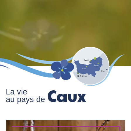
C
a
u
x
La vie
ACTUALITÉ - vendredi 12 juin 2026
Le lin en Fête à Doudeville : le plus grand
au pays de
rendez-vous du lin en Normandie !