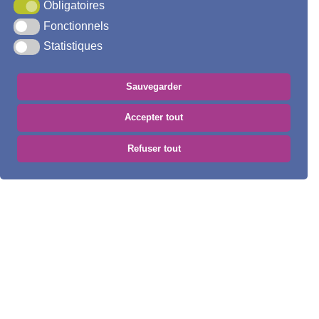
Obligatoires
Fonctionnels
Statistiques
#Plateaudecaux #Paysdulin #Closmasure #Paysagesuniques
Sauvegarder
Découvrir
Accepter tout
Refuser tout
Les évènements à venir
A
g
e
n
d
a
VOIR L'AGENDA