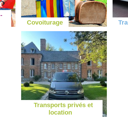
-
Covoiturage
Tr
Transports privés et
location