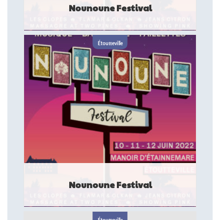
Nounoune Festival
Rendez-vous les 10, 11 et 12 juin au Manoir d'Etainnemare
(76) pour la toute première édition du Nounoune Festival !
Étoutteville
Cet événement est une ...
FESTIVAL
Nounoune Festival
Rendez-vous les 10, 11 et 12 juin au Manoir d'Etainnemare