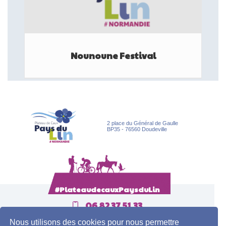
Nounoune Festival
FESTIVAL
2 place du Général de Gaulle
BP35 - 76560 Doudeville
#PlateaudecauxPaysduLin
06 82 37 51 33
Nous utilisons des cookies pour nous permettre