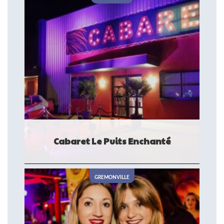
Cabaret Le Puits Enchanté
Au cœur du Pays de Caux, à Doudeville, le cabaret le Puits
enchanté vous propose des déjeuners ou dîners spectacle
GREMONVILLE
transformiste pour les groupes et ...
LIEU DE SPECTACLE ET D'AMBIANCE