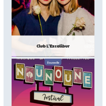
Club L'Excalibur
Le Club l'Excalibur P .M vous propose 3 salles, 3 ambiances :
une petite à l'ambiance des années 80/90 début 2000, une
Étoutteville
moyenne dédiée à l'Urban ...
LIEU DE SPECTACLE ET D'AMBIANCE