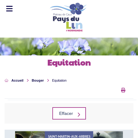
Equitation
Accueil
Bouger
Equitation
Impri
Rechercher
Effacer
SAINT-MARTIN-AUX-ARBRES