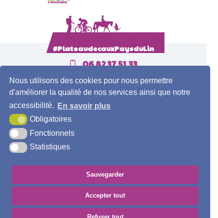
#PlateaudecauxPaysduLin
06 82 37 51 33
Nous utilisons des cookies pour nous permettre
Contact
d'améliorer la qualité de nos services ainsi que notre
accessibilité.
En savoir plus
Obligatoires
Fonctionnels
Statistiques
Sauvegarder
Accepter tout
MENTIONS LÉGALES
PLAN DU SITE
ACCESSIBILITÉ
ESPACE PRO
ESPACE PRESSE
GROUPES
BROCHURES
Refuser tout