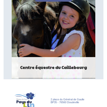
Centre équestre du Caillebourg
Situé en plein cœur d'une nature verdoyante, le Centre
Équestre du Caillebourg vous accueille dans une ambiance
conviviale. Installé sur plus de 4 ...
EQUIPEMENTS DE LOISIRS
2 place du Général de Gaulle
BP35 - 76560 Doudeville