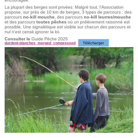
La plupart des berges sont privées. Malgré tout, l’Association
propose, sur près de 10 km de berges, 3 types de parcours : des
parcours
no-kill mouche
, des parcours
no-kill leurres/mouche
et des parcours
toutes pêches
où un prélèvement raisonné est
possible. Une signalétique est visible sur chacun des parcours et
nul n’est censé ignorer la loi.
Consulter le
Guide Pêche 2025
durdent-planches_merged_compressed
Télécharger