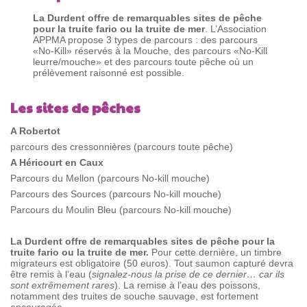
La Durdent offre de remarquables sites de pêche
pour la truite fario ou la truite de mer
. L’Association
APPMA propose 3 types de parcours : des parcours
«No-Kill» réservés à la Mouche, des parcours «No-Kill
leurre/mouche» et des parcours toute pêche où un
prélèvement raisonné est possible.
Les sites de pêches
A Robertot
parcours des cressonnières (parcours toute pêche)
A Héricourt en Caux
Parcours du Mellon (parcours No-kill mouche)
Parcours des Sources (parcours No-kill mouche)
Parcours du Moulin Bleu (parcours No-kill mouche)
La Durdent offre de remarquables sites de pêche pour la
truite fario ou la truite de mer.
Pour cette dernière, un timbre
migrateurs est obligatoire (50 euros). Tout saumon capturé devra
être remis à l’eau (
signalez-nous la prise de ce dernier… car ils
sont extrêmement rares
). La remise à l’eau des poissons,
notamment des truites de souche sauvage, est fortement
encouragée.