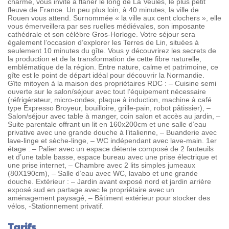
charme, vous invite à flâner le long de La Veules, le plus petit
fleuve de France. Un peu plus loin, à 40 minutes, la ville de
Rouen vous attend. Surnommée « la ville aux cent clochers », elle
vous émerveillera par ses ruelles médiévales, son imposante
cathédrale et son célèbre Gros-Horloge. Votre séjour sera
également l’occasion d’explorer les Terres de Lin, situées à
seulement 10 minutes du gîte. Vous y découvrirez les secrets de
la production et de la transformation de cette fibre naturelle,
emblématique de la région. Entre nature, calme et patrimoine, ce
gîte est le point de départ idéal pour découvrir la Normandie.
Gîte mitoyen à la maison des propriétaires RDC : – Cuisine semi
ouverte sur le salon/séjour avec tout l’équipement nécessaire
(réfrigérateur, micro-ondes, plaque à induction, machine à café
type Expresso Broyeur, bouilloire, grille-pain, robot pâtissier), –
Salon/séjour avec table à manger, coin salon et accès au jardin, –
Suite parentale offrant un lit en 160x200cm et une salle d’eau
privative avec une grande douche à l’italienne, – Buanderie avec
lave-linge et sèche-linge, – WC indépendant avec lave-main. 1er
étage : – Palier avec un espace détente composé de 2 fauteuils
et d’une table basse, espace bureau avec une prise électrique et
une prise internet, – Chambre avec 2 lits simples jumeaux
(80X190cm), – Salle d’eau avec WC, lavabo et une grande
douche. Extérieur : – Jardin avant exposé nord et jardin arrière
exposé sud en partage avec le propriétaire avec un
aménagement paysagé, – Bâtiment extérieur pour stocker des
vélos, -Stationnement privatif.
Tarifs