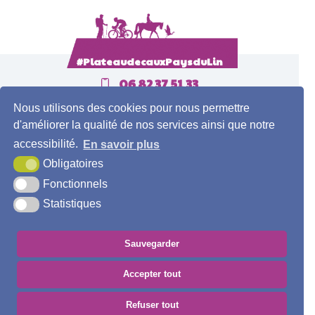
#PlateaudecauxPaysduLin
06 82 37 51 33
Nous utilisons des cookies pour nous permettre
Contact
d'améliorer la qualité de nos services ainsi que notre
accessibilité.
En savoir plus
Obligatoires
Fonctionnels
Statistiques
Sauvegarder
Accepter tout
MENTIONS LÉGALES
PLAN DU SITE
ACCESSIBILITÉ
ESPACE PRO
ESPACE PRESSE
GROUPES
BROCHURES
Refuser tout